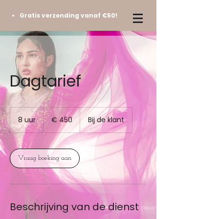
Gratis verzending vanaf €50!
Dagtarief
450
euro
8 uur
8
€ 450
Bij de klant
u
u
r
Vraag boeking aan
Beschrijving van de dienst