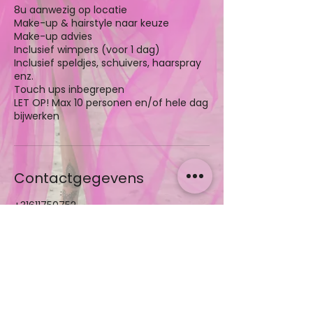
8u aanwezig op locatie
Make-up & hairstyle naar keuze
Make-up advies
Inclusief wimpers (voor 1 dag)
Inclusief speldjes, schuivers, haarspray
enz.
Touch ups inbegrepen
LET OP! Max 10 personen en/of hele dag
bijwerken
Contactgegevens
+31611750752
info@celestaroelandt.com
Drostlaan 8D, 4541 ER Sluiskil, Nederland
Home
Over mij
Diensten
Boek nu
Contact