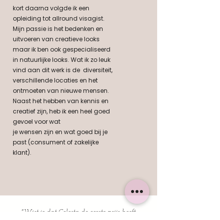
kort daarna volgde ik een
opleiding tot allround visagist.
Mijn passie is het bedenken en
uitvoeren van creatieve looks
maar ik ben ook gespecialiseerd
in natuurlijke looks. Wat ik zo leuk
vind aan dit werk is de diversiteit,
verschillende locaties en het
ontmoeten van nieuwe mensen.
Naast het hebben van kennis en
creatief zijn, heb ik een heel goed
gevoel voor wat
je wensen zijn en wat goed bij je
past (consument of zakelijke
klant).
"Wist je dat Celesta de eerste prijs heeft