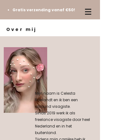
Gratis verzending vanaf €50!
Over mij
Mijn naam is Celesta
Roelandt en ik ben een
allround visagiste.
Sinds 2019 werk ik als
freelance visagiste door heel
Nederland en in het
buitenland.
Tijdens mijn carrière heb ik