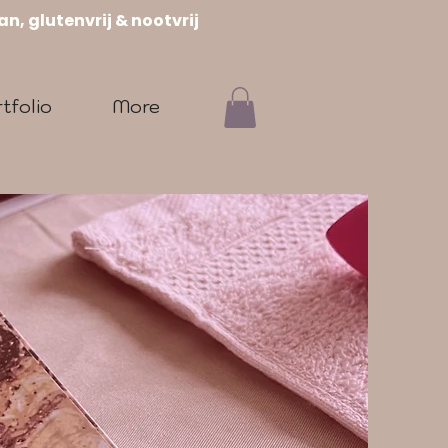
n, glutenvrij & nootvrij
tfolio
More