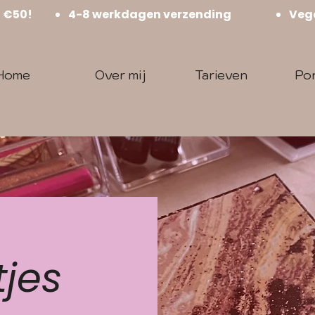
f €50!
4-8 werkdagen verzending
Vega
Home
Over mij
Tarieven
Por
tjes