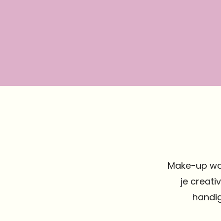
Make-up wor
je creati
handig