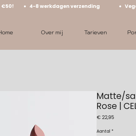
f €50!
4-8 werkdagen verzending
Vega
Home
Over mij
Tarieven
Por
Matte/sat
Rose | CE
Prijs
€ 22,95
Aantal
*