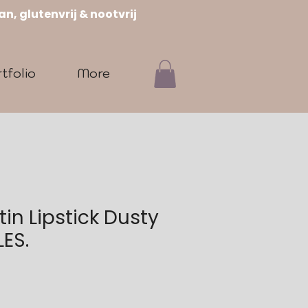
n, glutenvrij & nootvrij
tfolio
More
in Lipstick Dusty
LES.